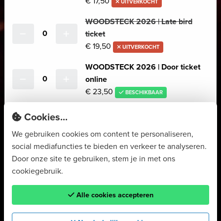
€ 17,50
UITVERKOCHT
WOODSTECK 2026 | Late bird
0
ticket
€ 19,50
UITVERKOCHT
WOODSTECK 2026 | Door ticket
0
online
€ 23,50
BESCHIKBAAR
WOODSTECK 2026 | Door ticket
Cookies...
0
€ 23,50
DEUR TICKET
We gebruiken cookies om content te personaliseren,
BESCHIKBAAR
social mediafuncties te bieden en verkeer te analyseren.
Door onze site te gebruiken, stem je in met ons
Totaal:
€ 0,00
cookiegebruik.
Alle cookies accepteren