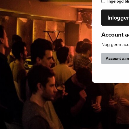
Ingelogd b
Inlogge
Account 
Nog geen acco
Account aa