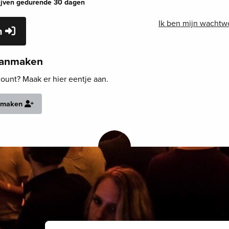
lijven gedurende 30 dagen
Ik ben mijn wachtw
n
aanmaken
unt? Maak er hier eentje aan.
nmaken