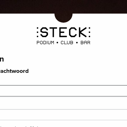
en
wachtwoord